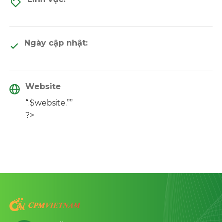
Ngày cập nhật:
Website
“.$website.””
?>