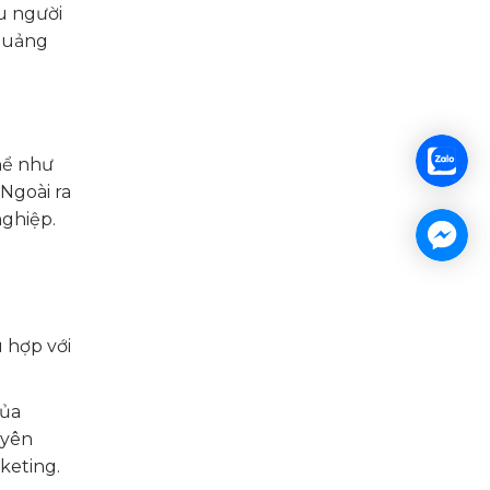
êu người
 quảng
hể như
Ngoài ra
nghiệp.
ù hợp với
của
uyên
keting.