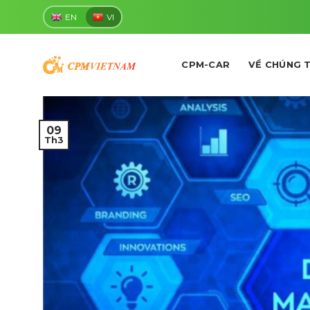
Skip
EN
VI
to
content
CPM-CAR
VỀ CHÚNG 
09
Th3