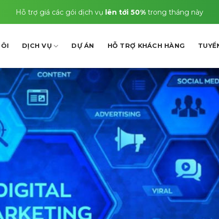
Hỗ trợ giá các gói dịch vụ
lên tới 50%
trong tháng này
TÔI
DỊCH VỤ
DỰ ÁN
HỖ TRỢ KHÁCH HÀNG
TUYỂ