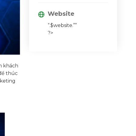
Website
“.$website.””
?>
ận khách
để thúc
rketing