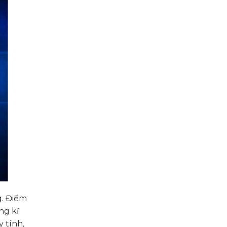
g. Điểm
ng kĩ
 tính,