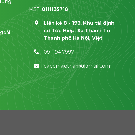
 dung
MST:
0111135718
Liền kề 8 - 193, Khu tái định
cư Tức Hiệp, Xã Thanh Trì,
goài
Thành phố Hà Nội, Việt
091 194 7997
cv.cpmvietnam@gmail.com