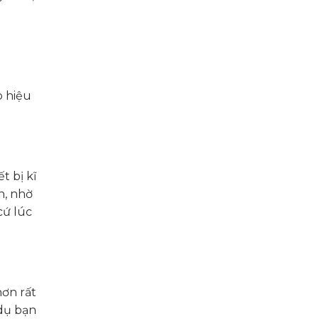
o hiệu
t bị kĩ
n, nhờ
cứ lúc
hơn rất
 dụ bạn